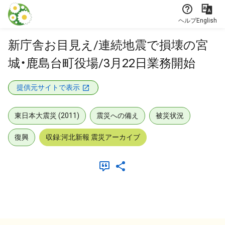
本文に飛ぶ
ヘルプ
English
新庁舎お目見え/連続地震で損壊の宮
城・鹿島台町役場/3月22日業務開始
提供元サイトで表示
東日本大震災 (2011)
震災への備え
被災状況
復興
収録:河北新報 震災アーカイブ
メタデータ