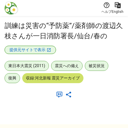
本文に飛ぶ
ヘルプ
English
訓練は災害の“予防薬”/薬剤師の渡辺久
枝さんが一日消防署長/仙台/春の
提供元サイトで表示
東日本大震災 (2011)
震災への備え
被災状況
復興
収録:河北新報 震災アーカイブ
メタデータ