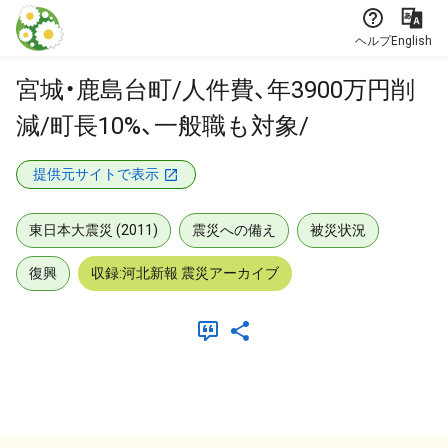
本文に飛ぶ
ヘルプ
English
宮城・鹿島台町/人件費、年3900万円削
減/町長10%、一般職も対象/
提供元サイトで表示
東日本大震災 (2011)
震災への備え
被災状況
復興
収録:河北新報 震災アーカイブ
メタデータ