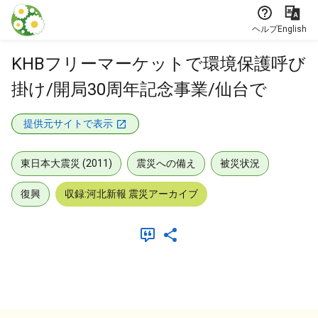
本文に飛ぶ
ヘルプ
English
KHBフリーマーケットで環境保護呼び
掛け/開局30周年記念事業/仙台で
提供元サイトで表示
東日本大震災 (2011)
震災への備え
被災状況
復興
収録:河北新報 震災アーカイブ
メタデータ