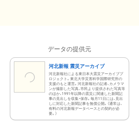
データの提供元
河北新報 震災アーカイブ
河北新報社による東日本大震災アーカイブプ
ロジェクト。東北大学災害科学国際研究所の
支援のもと運営。河北新報社の記者、カメラマ
ンが撮影した写真、市民より提供された写真等
のほか、1991年以降の震災に関連した新聞記
事の見出しを収集・保存。毎月11日には、見出
しに対応した新聞記事を無償公開。（通常は、
有料の河北新報データベースとの契約が必
要。）