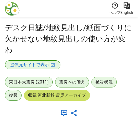
本文に飛ぶ
ヘルプ
English
デスク日誌/地紋見出し/紙面づくりに
欠かせない地紋見出しの使い方が変
わ
提供元サイトで表示
東日本大震災 (2011)
震災への備え
被災状況
復興
収録:河北新報 震災アーカイブ