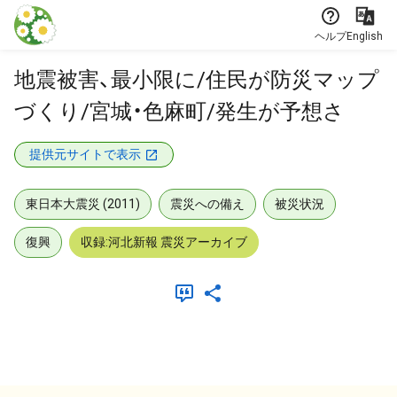
本文に飛ぶ
ヘルプ
English
地震被害、最小限に/住民が防災マップ
づくり/宮城・色麻町/発生が予想さ
提供元サイトで表示
東日本大震災 (2011)
震災への備え
被災状況
復興
収録:河北新報 震災アーカイブ
メタデータ