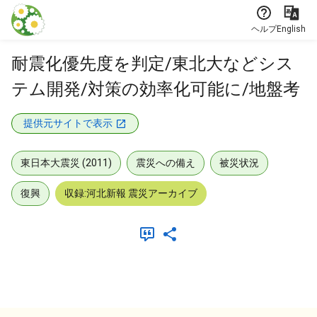
本文に飛ぶ
ヘルプ
English
耐震化優先度を判定/東北大などシス
テム開発/対策の効率化可能に/地盤考
提供元サイトで表示
東日本大震災 (2011)
震災への備え
被災状況
復興
収録:河北新報 震災アーカイブ
メタデータ