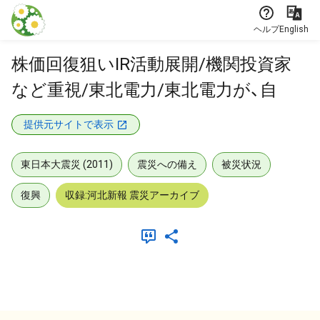
本文に飛ぶ
ヘルプ
English
株価回復狙いIR活動展開/機関投資家
など重視/東北電力/東北電力が、自
提供元サイトで表示
東日本大震災 (2011)
震災への備え
被災状況
復興
収録:河北新報 震災アーカイブ
メタデータ