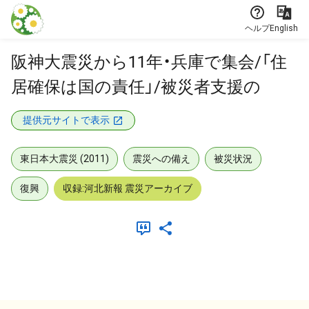
本文に飛ぶ
ヘルプ
English
阪神大震災から11年・兵庫で集会/「住
居確保は国の責任」/被災者支援の
提供元サイトで表示
東日本大震災 (2011)
震災への備え
被災状況
復興
収録:河北新報 震災アーカイブ
メタデータ