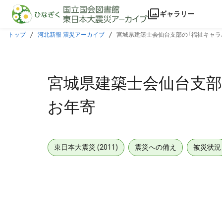
本文に飛ぶ
ギャラリー
トップ
河北新報 震災アーカイブ
宮城県建築士会仙台支部の「福祉キャラ
宮城県建築士会仙台支部
お年寄
東日本大震災 (2011)
震災への備え
被災状況