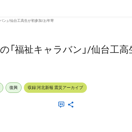
バン」/仙台工高生が初参加/お年寄
の「福祉キャラバン」/仙台工高
復興
収録:河北新報 震災アーカイブ