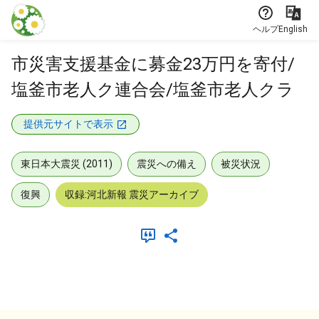
本文に飛ぶ
ヘルプ
English
市災害支援基金に募金23万円を寄付/
塩釜市老人ク連合会/塩釜市老人クラ
提供元サイトで表示
東日本大震災 (2011)
震災への備え
被災状況
復興
収録:河北新報 震災アーカイブ
メタデータ