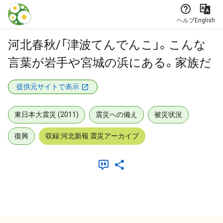
本文に飛ぶ
ヘルプ
English
河北春秋/「津波てんでんこ」。こんな
言葉が岩手や宮城の浜にある。家族だ
提供元サイトで表示
東日本大震災 (2011)
震災への備え
被災状況
復興
収録:河北新報 震災アーカイブ
メタデータ