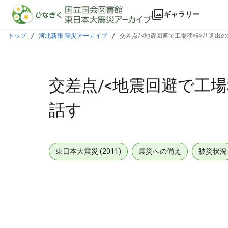
本文に飛ぶ
ギャラリー
トップ
河北新報 震災アーカイブ
交差点/<地震回避で工場移転>/「進出
交差点/<地震回避で工場
話す
東日本大震災 (2011)
震災への備え
被災状況