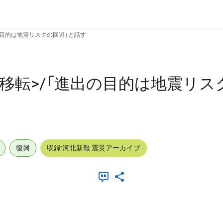
の目的は地震リスクの回避」と話す
移転>/「進出の目的は地震リス
復興
収録:河北新報 震災アーカイブ