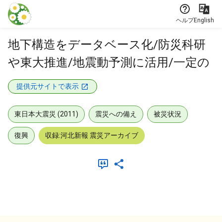
本文に飛ぶ
ヘルプ
English
地下構造をデータベース化/防災科研
や東大推進/地震動予測に活用/一定の
提供元サイトで表示
東日本大震災 (2011)
震災への備え
被災状況
復興
収録:河北新報 震災アーカイブ
メタデータ