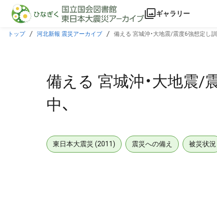
本文に飛ぶ
ギャラリー
トップ
河北新報 震災アーカイブ
備える 宮城沖・大地震/震度6強想定し
備える 宮城沖・大地震/
中、
東日本大震災 (2011)
震災への備え
被災状況