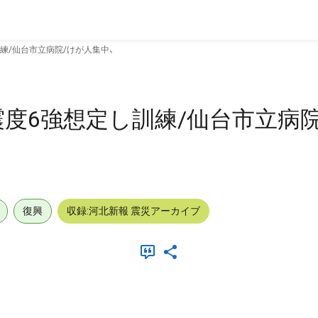
訓練/仙台市立病院/けが人集中、
震度6強想定し訓練/仙台市立病
復興
収録:河北新報 震災アーカイブ