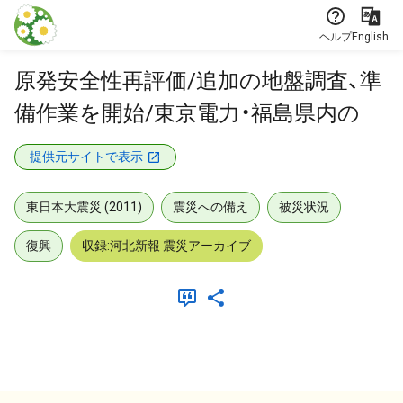
本文に飛ぶ
ヘルプ
English
原発安全性再評価/追加の地盤調査、準
備作業を開始/東京電力・福島県内の
提供元サイトで表示
東日本大震災 (2011)
震災への備え
被災状況
復興
収録:河北新報 震災アーカイブ
メタデータ