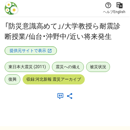
本文に飛ぶ
ヘルプ
English
「防災意識高めて」/大学教授ら耐震診
断授業/仙台・沖野中/近い将来発生
提供元サイトで表示
東日本大震災 (2011)
震災への備え
被災状況
復興
収録:河北新報 震災アーカイブ
メタデータ