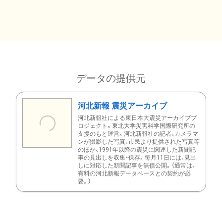
データの提供元
河北新報 震災アーカイブ
河北新報社による東日本大震災アーカイブプ
ロジェクト。東北大学災害科学国際研究所の
支援のもと運営。河北新報社の記者、カメラマ
ンが撮影した写真、市民より提供された写真等
のほか、1991年以降の震災に関連した新聞記
事の見出しを収集・保存。毎月11日には、見出
しに対応した新聞記事を無償公開。（通常は、
有料の河北新報データベースとの契約が必
要。）