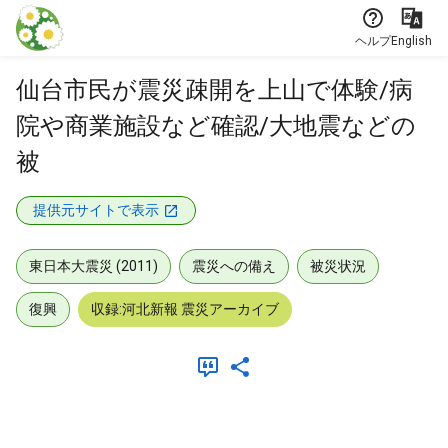
本文に飛ぶ
ヘルプ
English
仙台市民が震災疎開を上山で体験/病
院や商業施設など確認/大地震などの
被
提供元サイトで表示
東日本大震災 (2011)
震災への備え
被災状況
復興
収録:河北新報 震災アーカイブ