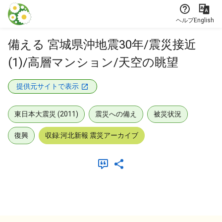
本文に飛ぶ
ヘルプ
English
備える 宮城県沖地震30年/震災接近
(1)/高層マンション/天空の眺望
提供元サイトで表示
東日本大震災 (2011)
震災への備え
被災状況
復興
収録:河北新報 震災アーカイブ
メタデータ