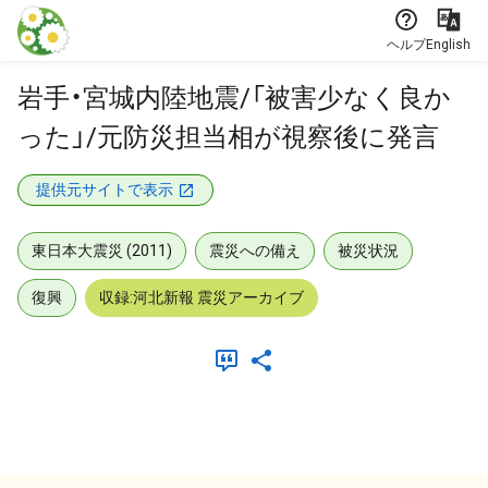
本文に飛ぶ
ヘルプ
English
岩手・宮城内陸地震/「被害少なく良か
った」/元防災担当相が視察後に発言
提供元サイトで表示
東日本大震災 (2011)
震災への備え
被災状況
復興
収録:河北新報 震災アーカイブ
メタデータ