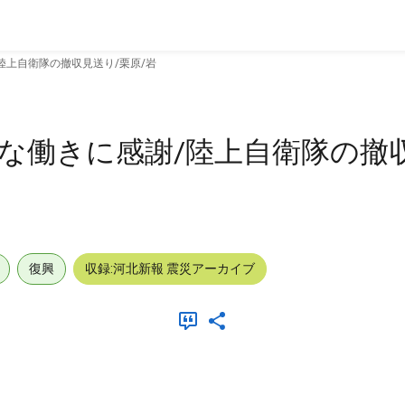
陸上自衛隊の撤収見送り/栗原/岩
命な働きに感謝/陸上自衛隊の撤
復興
収録:河北新報 震災アーカイブ