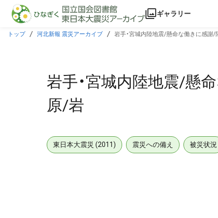
本文に飛ぶ
ギャラリー
トップ
河北新報 震災アーカイブ
岩手・宮城内陸地震/懸命な働きに感謝/
岩手・宮城内陸地震/懸
原/岩
東日本大震災 (2011)
震災への備え
被災状況