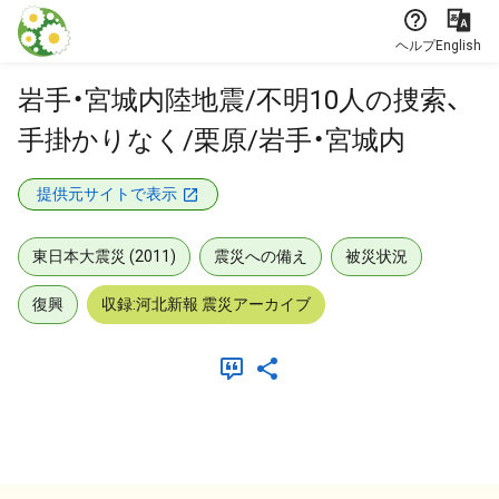
本文に飛ぶ
ヘルプ
English
岩手・宮城内陸地震/不明10人の捜索、
手掛かりなく/栗原/岩手・宮城内
提供元サイトで表示
東日本大震災 (2011)
震災への備え
被災状況
復興
収録:河北新報 震災アーカイブ
メタデータ