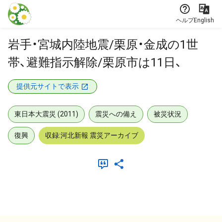
本文に飛ぶ
ヘルプ
English
岩手・宮城内陸地震/栗原・金成の1世
帯、避難指示解除/栗原市は11日、
提供元サイトで表示
東日本大震災 (2011)
震災への備え
被災状況
復興
収録:河北新報 震災アーカイブ
メタデータ