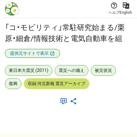
本文に飛ぶ
ヘルプ
English
「コ・モビリティ」常駐研究始まる/栗
原・細倉/情報技術と電気自動車を組
提供元サイトで表示
東日本大震災 (2011)
震災への備え
被災状況
復興
収録:河北新報 震災アーカイブ
メタデータ