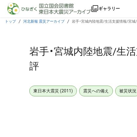
本文に飛ぶ
ギャラリー
トップ
河北新報 震災アーカイブ
岩手・宮城内陸地震/生活支援情報/宮城
岩手・宮城内陸地震/生活
評
東日本大震災 (2011)
震災への備え
被災状況