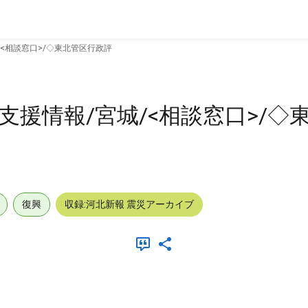
/<相談窓口>/◇東北管区行政評
支援情報/宮城/<相談窓口>/◇
復興
収録:河北新報 震災アーカイブ