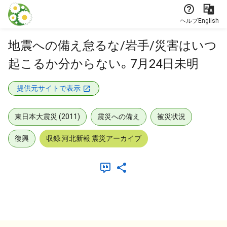
本文に飛ぶ
ヘルプ
English
地震への備え怠るな/岩手/災害はいつ
起こるか分からない。7月24日未明
提供元サイトで表示
東日本大震災 (2011)
震災への備え
被災状況
復興
収録:河北新報 震災アーカイブ
メタデータ