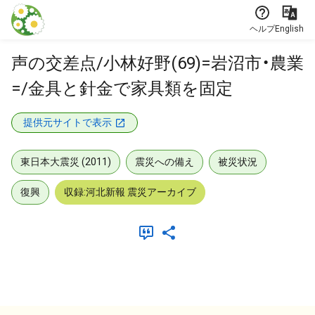
本文に飛ぶ
ヘルプ
English
声の交差点/小林好野(69)=岩沼市・農業
=/金具と針金で家具類を固定
提供元サイトで表示
東日本大震災 (2011)
震災への備え
被災状況
復興
収録:河北新報 震災アーカイブ
メタデータ