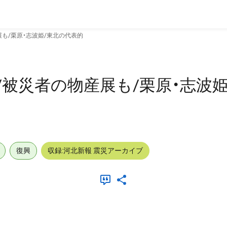
展も/栗原・志波姫/東北の代表的
/被災者の物産展も/栗原・志波
復興
収録:河北新報 震災アーカイブ