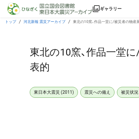
本文に飛ぶ
ギャラリー
トップ
河北新報 震災アーカイブ
東北の10窯、作品一堂に/被災者の物産
東北の10窯、作品一堂に
表的
東日本大震災 (2011)
震災への備え
被災状況