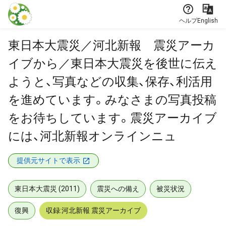
本文に飛ぶ
ヘルプ
English
東日本大震災／河北新報 震災アーカ
イブから／東日本大震災を後世に伝え
ようと、写真などの収集、保存、利活用
を進めています。みなさまの写真投稿
をお待ちしています。震災アーカイブ
には、河北新報オンラインニュ
提供元サイトで表示
東日本大震災 (2011)
震災への備え
被災状況
復興
収録:河北新報 震災アーカイブ