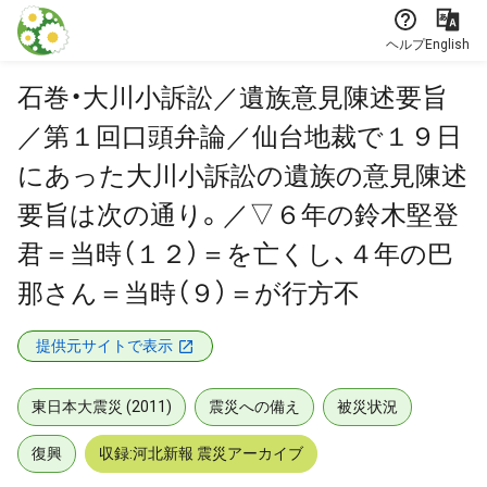
本文に飛ぶ
ヘルプ
English
石巻・大川小訴訟／遺族意見陳述要旨
／第１回口頭弁論／仙台地裁で１９日
にあった大川小訴訟の遺族の意見陳述
要旨は次の通り。／▽６年の鈴木堅登
君＝当時（１２）＝を亡くし、４年の巴
那さん＝当時（９）＝が行方不
提供元サイトで表示
東日本大震災 (2011)
震災への備え
被災状況
復興
収録:河北新報 震災アーカイブ