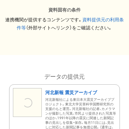
資料固有の条件
連携機関が提供するコンテンツです。
資料提供元の利用条
件等
（外部サイトへリンク）をご確認ください。
データの提供元
河北新報 震災アーカイブ
河北新報社による東日本大震災アーカイブプ
ロジェクト。東北大学災害科学国際研究所の
支援のもと運営。河北新報社の記者、カメラマ
ンが撮影した写真、市民より提供された写真等
のほか、1991年以降の震災に関連した新聞記
事の見出しを収集・保存。毎月11日には、見出
しに対応した新聞記事を無償公開。（通常は、