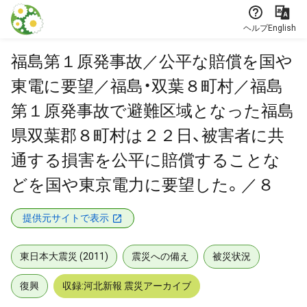
本文に飛ぶ
ヘルプ
English
福島第１原発事故／公平な賠償を国や
東電に要望／福島・双葉８町村／福島
第１原発事故で避難区域となった福島
県双葉郡８町村は２２日、被害者に共
通する損害を公平に賠償することな
どを国や東京電力に要望した。／８
提供元サイトで表示
東日本大震災 (2011)
震災への備え
被災状況
復興
収録:河北新報 震災アーカイブ