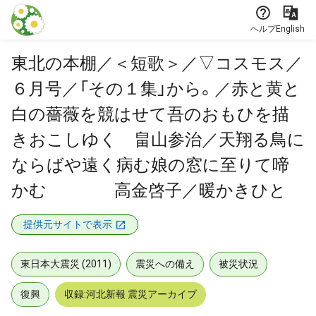
本文に飛ぶ
ヘルプ
English
東北の本棚／＜短歌＞／▽コスモス／
６月号／「その１集」から。／赤と黄と
白の薔薇を競はせて吾のおもひを描
きおこしゆく 畠山参治／天翔る鳥に
ならばや遠く病む娘の窓に至りて啼
かむ 高金啓子／暖かきひと
提供元サイトで表示
東日本大震災 (2011)
震災への備え
被災状況
復興
収録:河北新報 震災アーカイブ