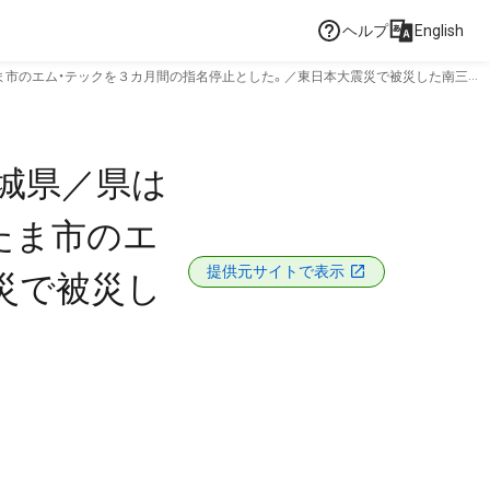
ヘルプ
English
ま市のエム・テックを３カ月間の指名停止とした。／東日本大震災で被災した南三陸
城県／県は
たま市のエ
提供元サイトで表示
災で被災し