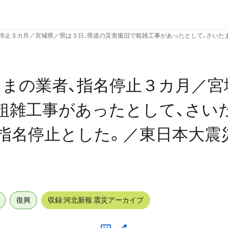
停止３カ月／宮城県／県は３日、県道の災害復旧で粗雑工事があったとして、さいた
まの業者、指名停止３カ月／宮
粗雑工事があったとして、さい
指名停止とした。／東日本大震
復興
収録:河北新報 震災アーカイブ