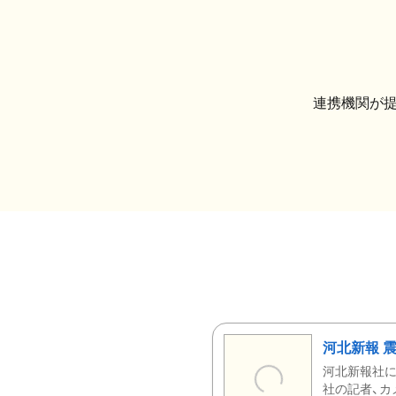
連携機関が
河北新報 
河北新報社
社の記者、カ