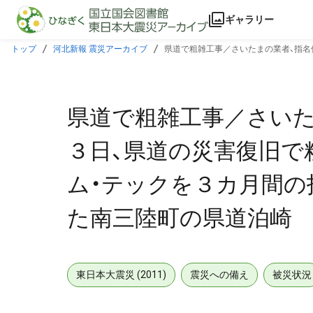
本文に飛ぶ
ギャラリー
トップ
河北新報 震災アーカイブ
県道で粗雑工事／さいたまの業者、指名
町の県道泊崎
県道で粗雑工事／さいた
３日、県道の災害復旧で
ム・テックを３カ月間の
た南三陸町の県道泊崎
東日本大震災 (2011)
震災への備え
被災状況