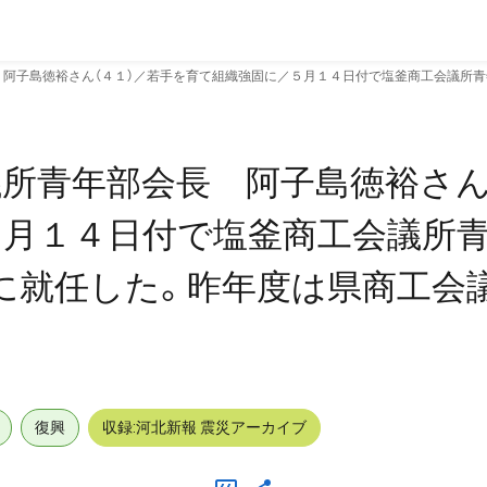
阿子島徳裕さん（４１）／若手を育て組織強固に／５月１４日付で塩釜商工会議所青
所青年部会長 阿子島徳裕さん
月１４日付で塩釜商工会議所青
に就任した。昨年度は県商工会
復興
収録:河北新報 震災アーカイブ