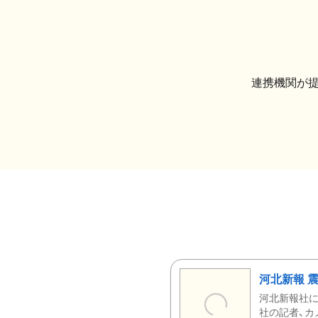
連携機関が
河北新報 
河北新報社
社の記者、カ