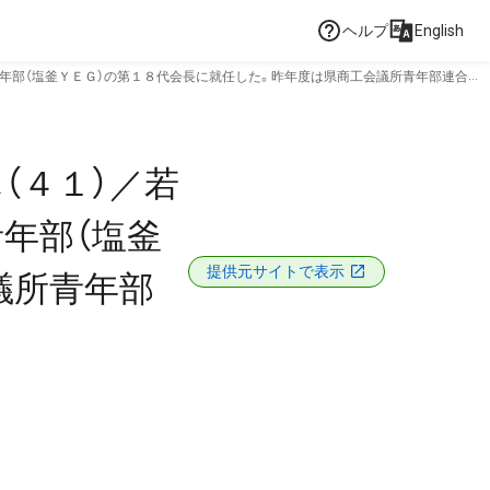
ヘルプ
English
年部（塩釜ＹＥＧ）の第１８代会長に就任した。昨年度は県商工会議所青年部連合会
（４１）／若
年部（塩釜
提供元サイトで表示
議所青年部