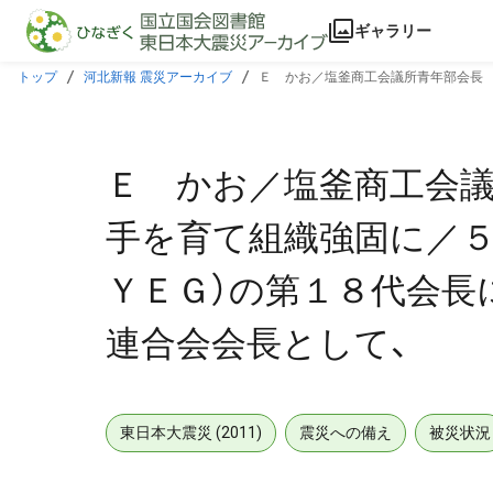
本文に飛ぶ
ギャラリー
トップ
河北新報 震災アーカイブ
Ｅ かお／塩釜商工会議所青年部会長 
会長として、
Ｅ かお／塩釜商工会議
手を育て組織強固に／５
ＹＥＧ）の第１８代会長
連合会会長として、
東日本大震災 (2011)
震災への備え
被災状況