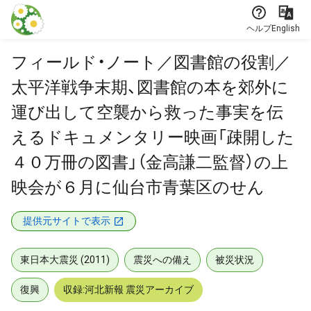
本文に飛ぶ
ヘルプ
English
フィールド・ノート／図書館の役割／
太平洋戦争末期、図書館の本を郊外に
運び出して空襲から救った事実を伝
えるドキュメンタリー映画「疎開した
４０万冊の図書」（金高謙二監督）の上
映会が６月に仙台市青葉区のせん
提供元サイトで表示
東日本大震災 (2011)
震災への備え
被災状況
復興
収録:河北新報 震災アーカイブ