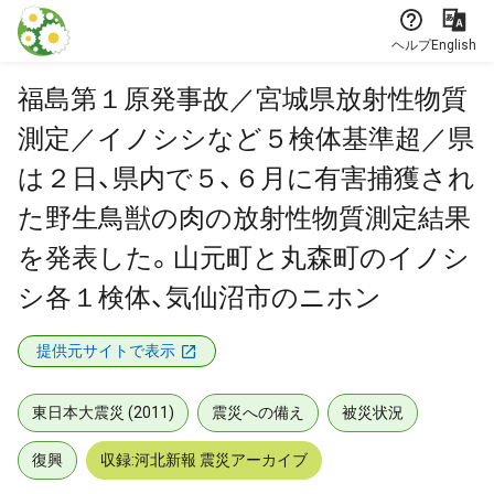
本文に飛ぶ
ヘルプ
English
福島第１原発事故／宮城県放射性物質
測定／イノシシなど５検体基準超／県
は２日、県内で５、６月に有害捕獲され
た野生鳥獣の肉の放射性物質測定結果
を発表した。山元町と丸森町のイノシ
シ各１検体、気仙沼市のニホン
提供元サイトで表示
東日本大震災 (2011)
震災への備え
被災状況
復興
収録:河北新報 震災アーカイブ