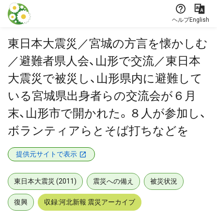
本文に飛ぶ
ヘルプ
English
東日本大震災／宮城の方言を懐かしむ
／避難者県人会、山形で交流／東日本
大震災で被災し、山形県内に避難して
いる宮城県出身者らの交流会が６月
末、山形市で開かれた。８人が参加し、
ボランティアらとそば打ちなどを
提供元サイトで表示
東日本大震災 (2011)
震災への備え
被災状況
復興
収録:河北新報 震災アーカイブ