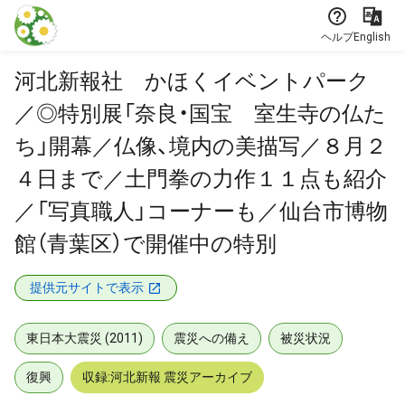
本文に飛ぶ
ヘルプ
English
河北新報社 かほくイベントパーク
／◎特別展「奈良・国宝 室生寺の仏た
ち」開幕／仏像、境内の美描写／８月２
４日まで／土門拳の力作１１点も紹介
／「写真職人」コーナーも／仙台市博物
館（青葉区）で開催中の特別
提供元サイトで表示
東日本大震災 (2011)
震災への備え
被災状況
復興
収録:河北新報 震災アーカイブ