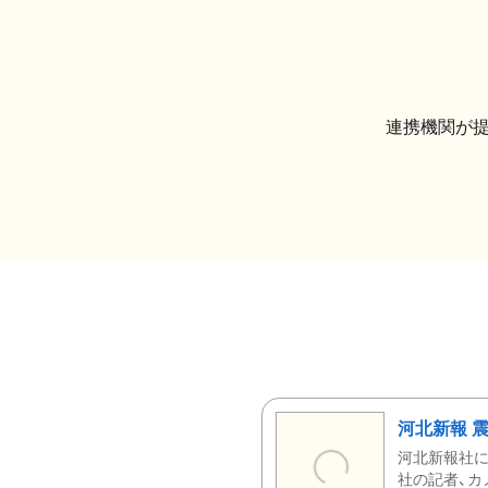
連携機関が
河北新報 
河北新報社
社の記者、カ