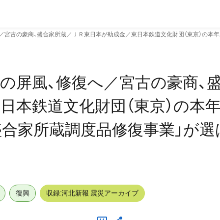
／宮古の豪商、盛合家所蔵／ＪＲ東日本が助成金／東日本鉄道文化財団（東京）の本年
の屏風、修復へ／宮古の豪商、
日本鉄道文化財団（東京）の本
盛合家所蔵調度品修復事業」が選
復興
収録:河北新報 震災アーカイブ