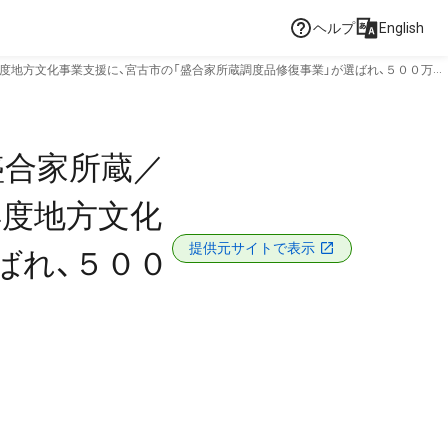
ヘルプ
English
度地方文化事業支援に、宮古市の「盛合家所蔵調度品修復事業」が選ばれ、５００万円
盛合家所蔵／
年度地方文化
提供元サイトで表示
ばれ、５００