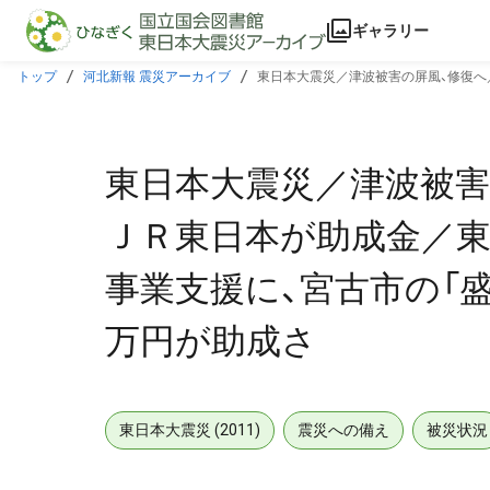
本文に飛ぶ
ギャラリー
トップ
河北新報 震災アーカイブ
東日本大震災／津波被害の屏風、修復へ
が助成さ
東日本大震災／津波被害
ＪＲ東日本が助成金／東
事業支援に、宮古市の「
万円が助成さ
東日本大震災 (2011)
震災への備え
被災状況