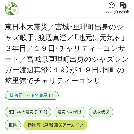
本文に飛ぶ
ヘルプ
English
東日本大震災／宮城・亘理町出身のジ
ャズ歌手、渡辺真澄／「地元に元気を」
３年目／１９日・チャリティーコンサ
ート／宮城県亘理町出身のジャズシン
ガー渡辺真澄（４９）が１９日、同町の
悠里館でチャリティーコンサ
提供元サイトで表示
東日本大震災 (2011)
震災への備え
被災状況
復興
収録:河北新報 震災アーカイブ