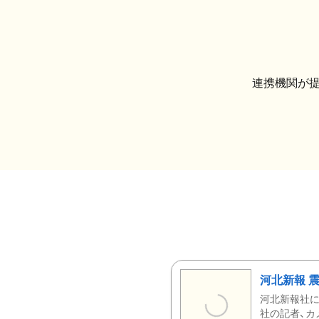
連携機関が
河北新報 
河北新報社
社の記者、カ