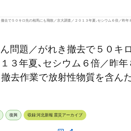
き撤去で５０キロ先の相馬にも飛散／京大調査／２０１３年夏、セシウム６倍／昨年
じん問題／がれき撤去で５０キ
１３年夏、セシウム６倍／昨年
き撤去作業で放射性物質を含ん
復興
収録:河北新報 震災アーカイブ