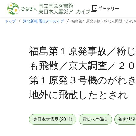
本文に飛ぶ
ギャラリー
トップ
河北新報 震災アーカイブ
福島第１原発事故／粉じん問題／がれ
に飛散したとされ
福島第１原発事故／粉
も飛散／京大調査／２０
第１原発３号機のがれ
地外に飛散したとされ
東日本大震災 (2011)
震災への備え
被災状況