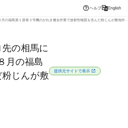
ヘルプ
English
８月の福島第１原発３号機のがれき撤去作業で放射性物質を含んだ粉じんが敷地外
ロ先の相馬に
８月の福島
提供元サイトで表示
だ粉じんが敷