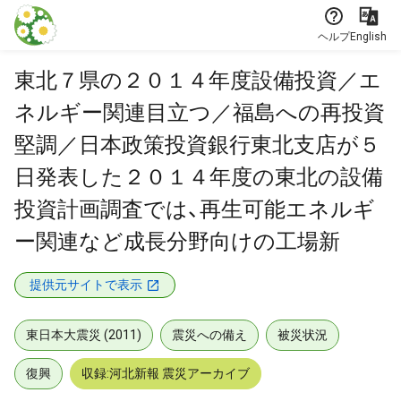
本文に飛ぶ
ヘルプ
English
東北７県の２０１４年度設備投資／エ
ネルギー関連目立つ／福島への再投資
堅調／日本政策投資銀行東北支店が５
日発表した２０１４年度の東北の設備
投資計画調査では、再生可能エネルギ
ー関連など成長分野向けの工場新
提供元サイトで表示
東日本大震災 (2011)
震災への備え
被災状況
復興
収録:河北新報 震災アーカイブ