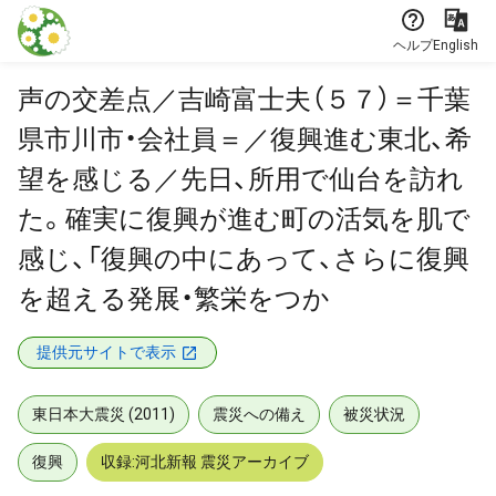
本文に飛ぶ
ヘルプ
English
声の交差点／吉崎富士夫（５７）＝千葉
県市川市・会社員＝／復興進む東北、希
望を感じる／先日、所用で仙台を訪れ
た。確実に復興が進む町の活気を肌で
感じ、「復興の中にあって、さらに復興
を超える発展・繁栄をつか
提供元サイトで表示
東日本大震災 (2011)
震災への備え
被災状況
復興
収録:河北新報 震災アーカイブ