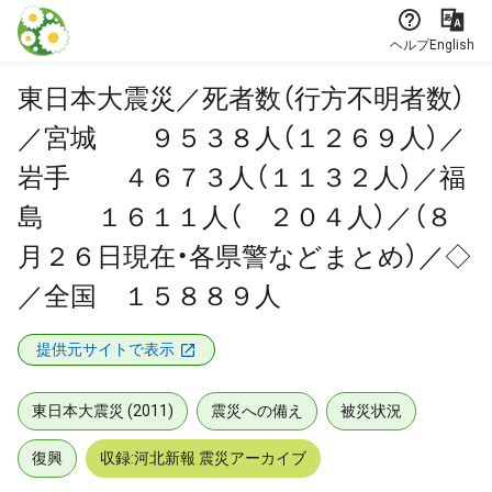
本文に飛ぶ
ヘルプ
English
東日本大震災／死者数（行方不明者数）
／宮城 ９５３８人（１２６９人）／
岩手 ４６７３人（１１３２人）／福
島 １６１１人（ ２０４人）／（８
月２６日現在・各県警などまとめ）／◇
／全国 １５８８９人
提供元サイトで表示
東日本大震災 (2011)
震災への備え
被災状況
復興
収録:河北新報 震災アーカイブ