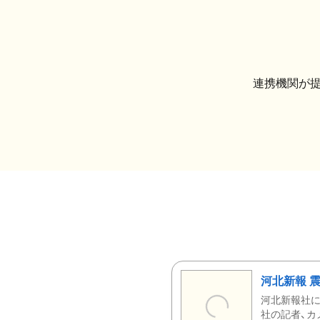
連携機関が
河北新報 
河北新報社
社の記者、カ