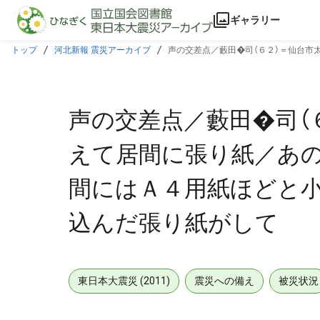
本文に飛ぶ
ギャラリー
トップ
河北新報 震災アーカイブ
声の交差点／藪田�司（６２）＝仙台市
張り紙がして
声の交差点／藪田�司（
えて居間に張り紙／あの
間にはＡ４用紙ほどと
込んだ張り紙がして
東日本大震災 (2011)
震災への備え
被災状況