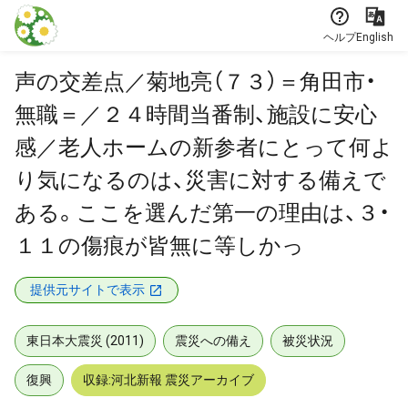
本文に飛ぶ
ヘルプ
English
声の交差点／菊地亮（７３）＝角田市・
無職＝／２４時間当番制、施設に安心
感／老人ホームの新参者にとって何よ
り気になるのは、災害に対する備えで
ある。ここを選んだ第一の理由は、３・
１１の傷痕が皆無に等しかっ
提供元サイトで表示
東日本大震災 (2011)
震災への備え
被災状況
復興
収録:河北新報 震災アーカイブ