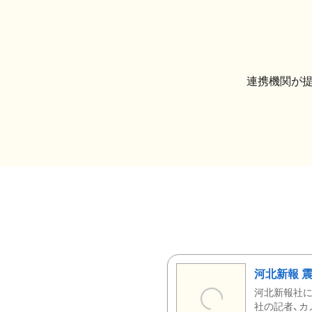
連携機関が
河北新報 
河北新報社
社の記者、カ