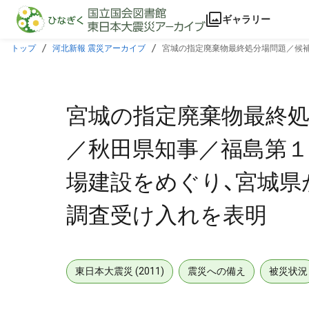
本文に飛ぶ
ギャラリー
トップ
河北新報 震災アーカイブ
宮城の指定廃棄物最終処分場問題／候補
受け入れを表明
宮城の指定廃棄物最終
／秋田県知事／福島第
場建設をめぐり、宮城県
調査受け入れを表明
東日本大震災 (2011)
震災への備え
被災状況