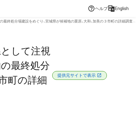
ヘルプ
English
の最終処分場建設をめぐり、宮城県が候補地の栗原、大和、加美の３市町の詳細調査
県として注視
物の最終処分
提供元サイトで表示
３市町の詳細