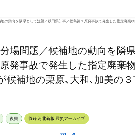
地の動向を隣県として注視／秋田県知事／福島第１原発事故で発生した指定廃棄物
処分場問題／候補地の動向を隣
１原発事故で発生した指定廃棄
が候補地の栗原、大和、加美の
復興
収録:河北新報 震災アーカイブ