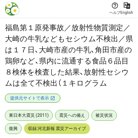
本文に飛ぶ
ヘルプ
English
福島第１原発事故／放射性物質測定／
大崎の牛乳などもセシウム不検出／県
は１７日、大崎市産の牛乳、角田市産の
鶏卵など、県内に流通する食品６品目
８検体を検査した結果、放射性セシウ
ムは全て不検出（１キログラム
提供元サイトで表示
東日本大震災 (2011)
震災への備え
被災状況
復興
収録:河北新報 震災アーカイブ