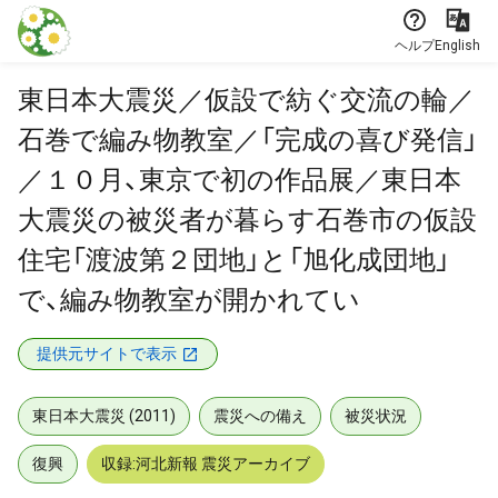
本文に飛ぶ
ヘルプ
English
東日本大震災／仮設で紡ぐ交流の輪／
石巻で編み物教室／「完成の喜び発信」
／１０月、東京で初の作品展／東日本
大震災の被災者が暮らす石巻市の仮設
住宅「渡波第２団地」と「旭化成団地」
で、編み物教室が開かれてい
提供元サイトで表示
東日本大震災 (2011)
震災への備え
被災状況
復興
収録:河北新報 震災アーカイブ