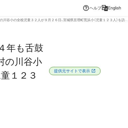
ヘルプ
English
の川谷小の全校児童３２人が９月２６日、宮城県亘理町荒浜小（児童１２３人）を訪
４年も舌鼓
村の川谷小
提供元サイトで表示
児童１２３