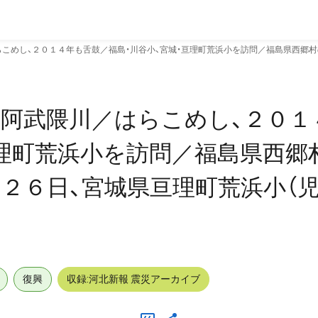
こめし、２０１４年も舌鼓／福島・川谷小、宮城・亘理町荒浜小を訪問／福島県西郷村
阿武隈川／はらこめし、２０１
亘理町荒浜小を訪問／福島県西郷
２６日、宮城県亘理町荒浜小（
復興
収録:河北新報 震災アーカイブ