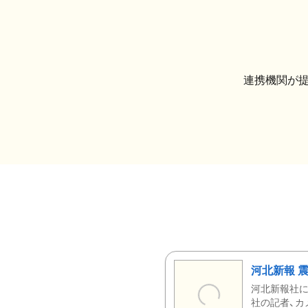
連携機関が
河北新報 
河北新報社
社の記者、カ