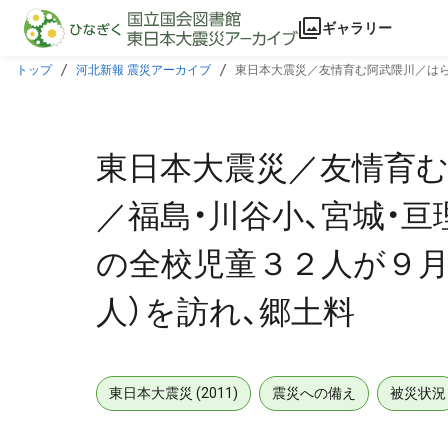
本文に飛ぶ
ギャラリー
トップ
河北新報 震災アーカイブ
東日本大震災／友情育む阿武隈川／はら
れ、郷土料
東日本大震災／友情育む
／福島・川谷小、宮城・
の全校児童３２人が９月
人）を訪れ、郷土料
東日本大震災 (2011)
震災への備え
被災状況